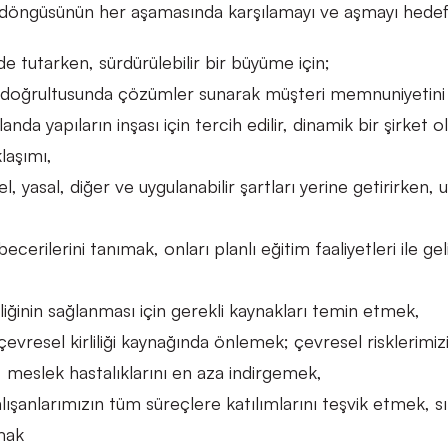
am döngüsünün her aşamasında karşılamayı ve aşmayı hedef
 tutarken, sürdürülebilir bir büyüme için;
arı doğrultusunda çözümler sunarak müşteri memnuniyetini
da yapıların inşası için tercih edilir, dinamik bir şirket 
klaşımı,
el, yasal, diğer ve uygulanabilir şartları yerine getirirken
ecerilerini tanımak, onları planlı eğitim faaliyetleri ile g
rliğinin sağlanması için gerekli kaynakları temin etmek,
evresel kirliliği kaynağında önlemek; çevresel risklerimizi
, meslek hastalıklarını en aza indirgemek,
lışanlarımızın tüm süreçlere katılımlarını teşvik etmek, sı
mak