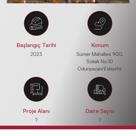
Başlangıç Tarihi
Konum
2023
Sümer Mahallesi 900.
Sokak No:10
Odunpazarı/Eskişehir
Proje Alanı
Daire Sayısı
?
?